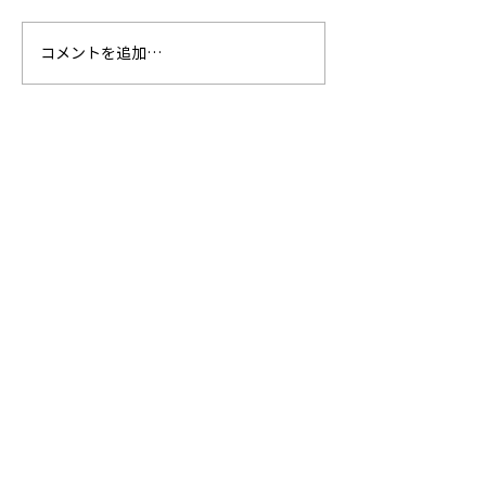
コメントを追加…
新経営体制に関するお知
役員人事に関す
らせ
せ
・HOME
・RECRUIT
・CONTACT
・プライバシーポリシー