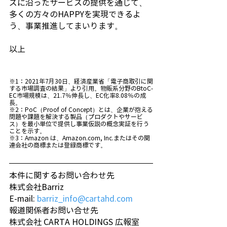
ズに沿ったサービスの提供を通じて、
多くの方々のHAPPYを実現できるよ
う、事業推進してまいります。
以上
※1：2021年7月30日、経済産業省「電子商取引に関
する市場調査の結果」より引用。物販系分野のBtoC-
EC市場規模は、21.7％伸長し、EC化率8.08％の成
長。
※2：PoC（Proof of Concept）とは、企業が抱える
問題や課題を解決する製品（プロダクトやサービ
ス）を最小単位で提供し事業仮説の概念実証を行う
ことを示す。
※3：Amazon は、Amazon.com, Inc.またはその関
連会社の商標または登録商標です。
本件に関するお問い合わせ先
株式会社Barriz
E-mail: 
barriz_info@cartahd.com
報道関係者お問い合せ先
株式会社 CARTA HOLDINGS 広報室